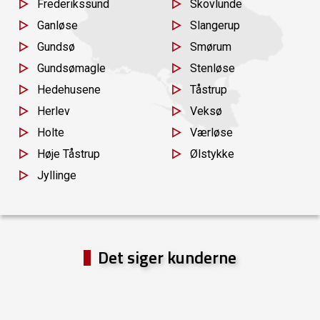
Frederikssund
Skovlunde
Ganløse
Slangerup
Gundsø
Smørum
Gundsømagle
Stenløse
Hedehusene
Tåstrup
Herlev
Veksø
Holte
Værløse
Høje Tåstrup
Ølstykke
Jyllinge
Det siger kunderne
else
n vi
Vi