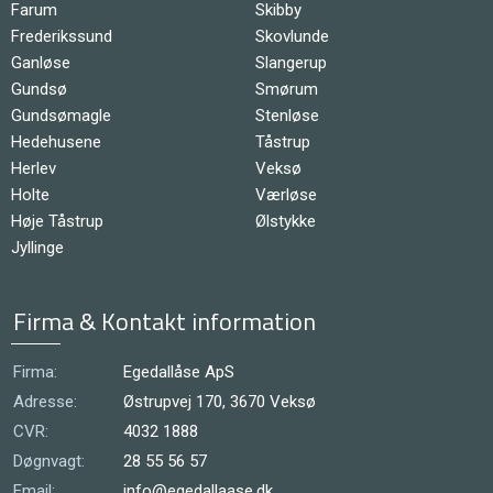
Farum
Skibby
Frederikssund
Skovlunde
Ganløse
Slangerup
Gundsø
Smørum
Gundsømagle
Stenløse
Hedehusene
Tåstrup
Herlev
Veksø
Holte
Værløse
Høje Tåstrup
Ølstykke
Jyllinge
Firma & Kontakt information
Firma:
Egedallåse ApS
Adresse:
Østrupvej 170, 3670 Veksø
CVR:
4032 1888
Døgnvagt:
28 55 56 57
Email:
info@egedallaase.dk