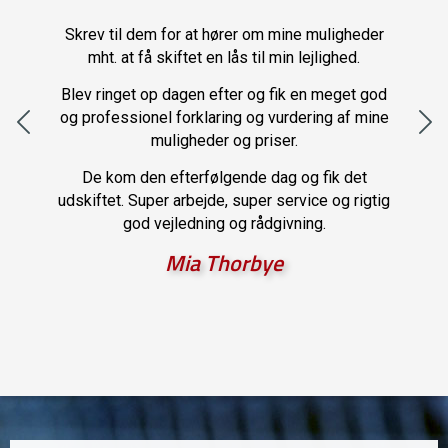
elt
døre
Skrev til dem for at hører om mine muligheder
Blev
lige
mht. at få skiftet en lås til min lejlighed.
Bjør
nnem
Blev ringet op dagen efter og fik en meget god
d. De
og professionel forklaring og vurdering af mine
gede
Fik 
muligheder og priser.
ugen
De kom den efterfølgende dag og fik det
af
Jeg 
udskiftet. Super arbejde, super service og rigtig
os en
a
god vejledning og rådgivning.
s og
me ud
Mia Thorbye
var