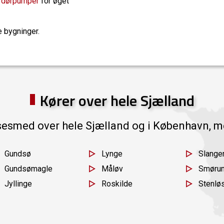
g
dørpumper
for øget
e bygninger.
Kører over hele Sjælland
sesmed over hele Sjælland og i København, m
Gundsø
Lynge
Slange
Gundsømagle
Måløv
Smøru
Jyllinge
Roskilde
Stenlø