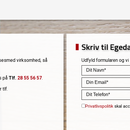
Skriv til Eged
låsesmed virksomhed, så
Udfyld formularen og vi
os på
Tlf.
28 55 56 57
.
 tlf.
Privatlivspolitik
skal acc