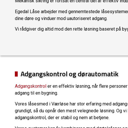
Mekanisk sikring er fortsat en central del af effektiv ind
Egedal Låse arbejder med gennemtestede låsesystemer i h
dine døre og vinduer mod uautoriseret adgang.
Vi rådgiver dig altid mod den rette løsning baseret på b
Adgangskontrol og dørautomatik
Adgangskontrol
er en effektiv løsning, når flere personer
adgang til en bygning.
Vores låsesmed i Værløse har stor erfaring med adgangsk
grundigt, så du opnår den mest velegnede løsning. Og vi k
adgangskontrol, der er stabil og nem at betjene.