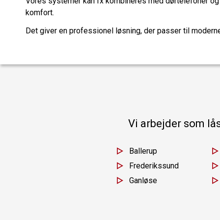
Vores systemer kan fx kombineres med dørtelefoner o
komfort.
Det giver en professionel løsning, der passer til modern
Vi arbejder som lå
Ballerup
Frederikssund
Ganløse