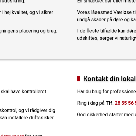
brudssikring.
En smækket dør eller mistet
øj kvalitet, og vi sikrer
Vores låsesmed Værløse tilb
undgå skader på døre og ka
ygningens placering og brug.
I de fleste tilfælde kan dø
udskiftes, sørger vi naturlig
Kontakt din loka
 skal have kontrolleret
Har du brug for professionel 
Ring i dag på
Tlf.
28 55 56 
ontrol, og vi rådgiver dig
God sikkerhed starter med 
an installere driftssikker