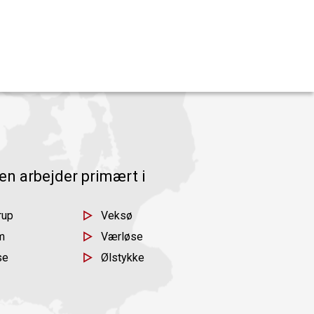
en arbejder primært i
rup
Veksø
m
Værløse
se
Ølstykke