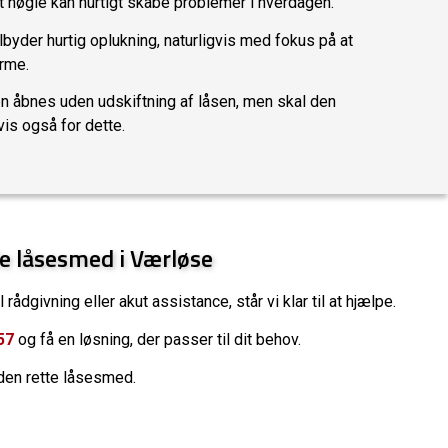
 nøgle kan hurtigt skabe problemer i hverdagen.
yder hurtig oplukning, naturligvis med fokus på at
rme.
ren åbnes uden udskiftning af låsen, men skal den
vis også for dette.
le låsesmed i Værløse
rådgivning eller akut assistance, står vi klar til at hjælpe.
57
og få en løsning, der passer til dit behov.
den rette låsesmed.