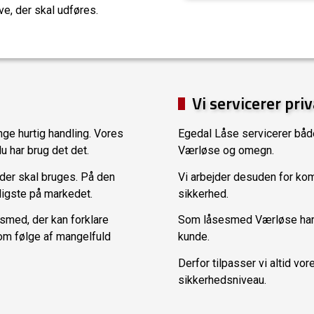
e, der skal udføres.
Vi servicerer pri
ge hurtig handling. Vores
Egedal Låse servicerer både
u har brug det det.
Værløse og omegn.
 der skal bruges. På den
Vi arbejder desuden for kommu
lligste på markedet.
sikkerhed.
smed, der kan forklare
Som låsesmed Værløse har vi
som følge af mangelfuld
kunde.
Derfor tilpasser vi altid v
sikkerhedsniveau.