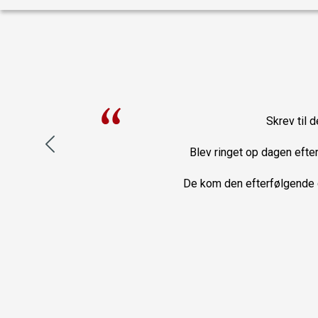
ce var
Skrev til d
idet
Blev ringet op dagen efte
 var
De kom den efterfølgende da
unne
dal