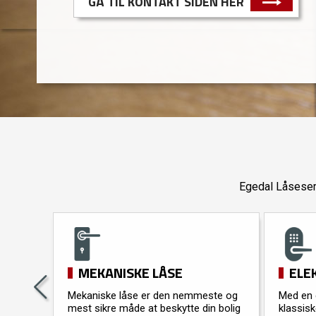
GÅ TIL KONTAKT SIDEN HER
Egedal Låseserv
MEKANISKE LÅSE
ELE
r
Mekaniske låse er den nemmeste og
Med en e
ing og
mest sikre måde at beskytte din bolig
klassisk