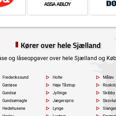
Kører over hele Sjælland
åse og låseopgaver over hele Sjælland og Køb
Frederikssund
Holte
Måløv
Ganløse
Høje Tåstrup
Roskil
Gundsø
Jyllinge
Skibby
Gundsømagle
Jægerspris
Skovlu
Hedehusene
Lynge
Slange