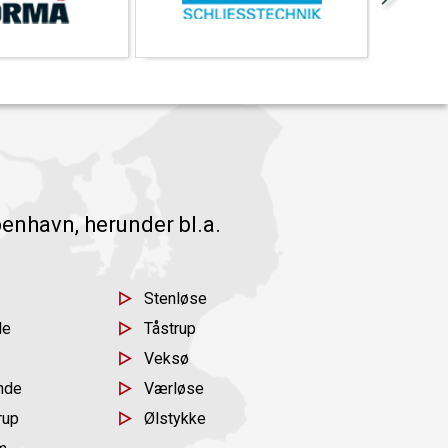
enhavn, herunder bl.a.
Stenløse
de
Tåstrup
Veksø
nde
Værløse
rup
Ølstykke