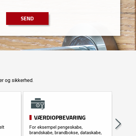
er og sikkerhed.
VÆRDIOPBEVARING
TER
elt
For eksempel pengeskabe,
Mange h
brandskabe, brandbokse, dataskabe,
lås, hv