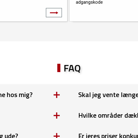
adgangskode
KTRONISKE LÅSE
ADGANGSKONTROL
FAQ
me hos mig?
Skal jeg vente længe
Hvilke områder dækk
ig ude?
Er jeres priser konk