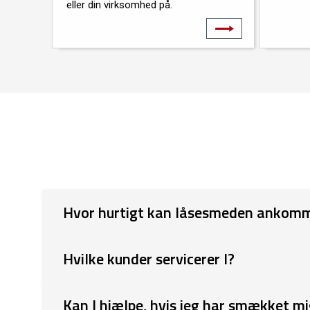
eller din virksomhed på.
MEKANISKE LÅSE
ELE
Hvor hurtigt kan låsesmeden ankom
Hvilke kunder servicerer I?
Kan I hjælpe, hvis jeg har smækket m