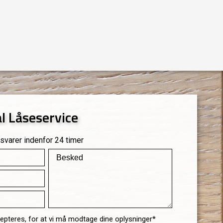
al Låseservice
 svarer indenfor 24 timer
epteres, for at vi må modtage dine oplysninger*