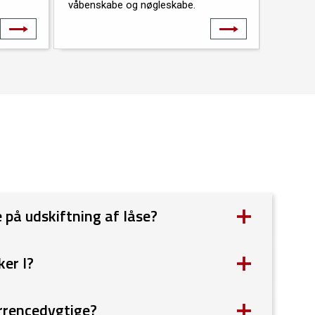
våbenskabe og nøgleskabe.
flugtvej
VÆRDIOPBEVARING
TER
 på udskiftning af låse?
er I?
urrencedygtige?