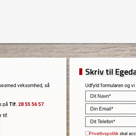
Skriv til Eged
låsesmed virksomhed, så
Udfyld formularen og vi
os på
Tlf.
28 55 56 57
.
 tlf.
Privatlivspolitik
skal acc