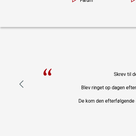
Farum
ce var
Skrev til d
idet
Blev ringet op dagen efte
 var
De kom den efterfølgende da
unne
dal