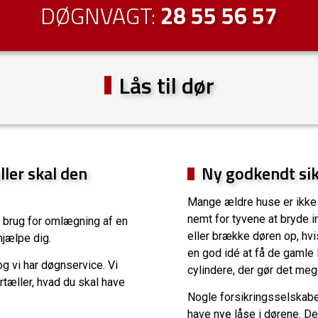
DØGNVAGT:
28 55 56 57
Lås til dør
eller skal den
Ny godkendt si
Mange ældre huse er ikke 
nemt for tyvene at bryde in
ar brug for omlægning af en
eller brække døren op, hvi
hjælpe dig.
en god idé at få de gamle 
 vi har døgnservice. Vi
cylindere, der gør det me
ortæller, hvad du skal have
Nogle forsikringsselskaber
have nye låse i dørene. De