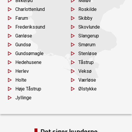
Birkerød
Måløv
Charlottenlund
Roskilde
Farum
Skibby
Frederikssund
Skovlunde
Ganløse
Slangerup
Gundsø
Smørum
Gundsømagle
Stenløse
Hedehusene
Tåstrup
Herlev
Veksø
Holte
Værløse
Høje Tåstrup
Ølstykke
Jyllinge
Det siger kunderne