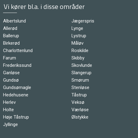
Vi kører bl.a. i disse områder
Albertslund
Jægerspris
Allerød
Lynge
Ballerup
Lystrup
Birkerød
Måløv
Charlottenlund
Roskilde
Farum
Skibby
Frederikssund
Skovlunde
Ganløse
Slangerup
Gundsø
Smørum
Gundsømagle
Stenløse
Hedehusene
Tåstrup
Herlev
Veksø
Holte
Værløse
Høje Tåstrup
Ølstykke
Jyllinge