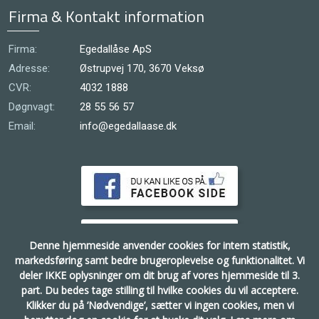
Firma & Kontakt information
Firma:
Egedallåse ApS
Adresse:
Østrupvej 170, 3670 Veksø
CVR:
4032 1888
Døgnvagt:
28 55 56 57
Email:
info@egedallaase.dk
Denne hjemmeside anvender cookies for intern statistik,
markedsføring samt bedre brugeroplevelse og funktionalitet.
Vi
deler IKKE oplysninger om dit brug af vores hjemmeside til 3.
part.
Du bedes tage stilling til hvilke cookies du vil acceptere.
© 2025
Egedallaaseservice.dk
Klikker du på ’Nødvendige’, sætter vi ingen cookies, men vi
All rights reserved