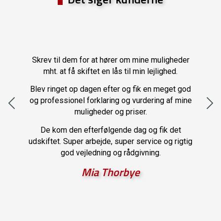
else
n vi
Vi
elt
døre
Skrev til dem for at hører om mine muligheder
Blev
lige
mht. at få skiftet en lås til min lejlighed.
Bjør
nnem
Blev ringet op dagen efter og fik en meget god
d. De
og professionel forklaring og vurdering af mine
gede
Fik 
muligheder og priser.
ugen
De kom den efterfølgende dag og fik det
af
Jeg 
udskiftet. Super arbejde, super service og rigtig
os en
a
god vejledning og rådgivning.
s og
me ud
Mia Thorbye
var